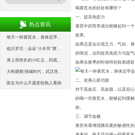
喝黄芪水的好处有哪些？
一、提高免疫力
热点资讯
黄芪中的营养成分能够起到一个
效果。
每天一杯黄芪水，身体迟早会收获4大好处，但需注意这些禁忌！
如果总是会出现乏力、气短、身
临沂罗庄：朵朵“小木耳”撑起乡村振兴大产业
的情况，达到提高免疫力与益气
身上突然长的小红点，到底是什么东西啊？会癌变吗？
如果在换季的时候特别容易感冒
大刚观察|强城时代，武汉凭什么领跑中西部？
二、改善心脏功能
医生为什么不愿意给熟人看病
对于高血压、高血脂，以及冠心
的喝一些黄芪水，能够起到缓解
效。
三、调节血糖
黄芪有着增强胰岛素的敏感性的
者来说，每天适当喝一些黄芪水