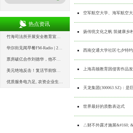
空军航空大学、海军航空大
热点资讯
扬传统文化之帆 筑健康乡
竹海司法所开展安全教育宣讲活动_身体_趣味十足_全校
华尔街见闻早餐FM-Radio | 2025年6月21日
西南交通大学社区七夕特约|
票房破亿合作刘德华，他不止是银幕硬汉
上海高顿教育因侵害作品发
美元绝地反击！复活节前惊现大逆转，日元、欧元涨势遇阻
优质服务电力足, 农资企业生产旺
天龙集团(300063.SZ)
世界最好的质数表达式
△财不外露才施展&#160; &#